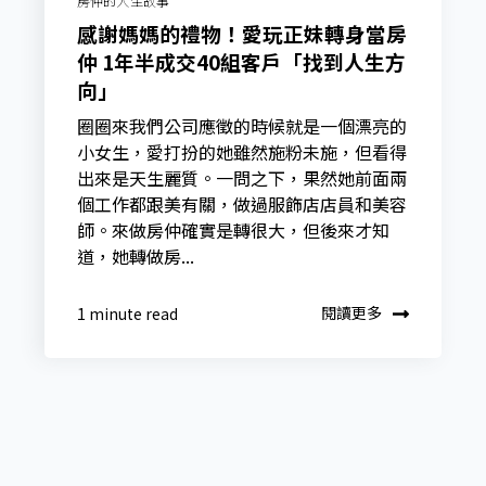
房仲的人生故事
感謝媽媽的禮物！愛玩正妹轉身當房
仲 1年半成交40組客戶「找到人生方
向」
圈圈來我們公司應徵的時候就是一個漂亮的
小女生，愛打扮的她雖然施粉未施，但看得
出來是天生麗質。一問之下，果然她前面兩
個工作都跟美有關，做過服飾店店員和美容
師。來做房仲確實是轉很大，但後來才知
道，她轉做房...
閱讀更多
1 minute read